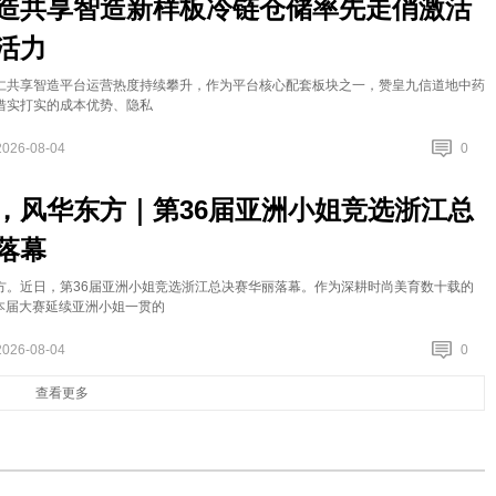
造共享智造新样板冷链仓储率先走俏激活
活力
仁共享智造平台运营热度持续攀升，作为平台核心配套板块之一，赞皇九信道地中药
借实打实的成本优势、隐私
2026-08-04
0
，风华东方｜第36届亚洲小姐竞选浙江总
落幕
方。近日，第36届亚洲小姐竞选浙江总决赛华丽落幕。作为深耕时尚美育数十载的
，本届大赛延续亚洲小姐一贯的
2026-08-04
0
查看更多