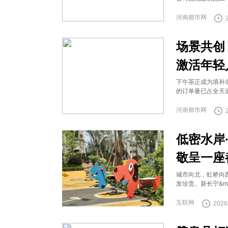
河南都市网
场景共创
激活年轻
下午茶正成为填补
的订单量已占全天近
河南都市网
低密水岸
敬呈一座
城市向北，虹桥向
发珍贵。新长宁&mi
互联网
2026