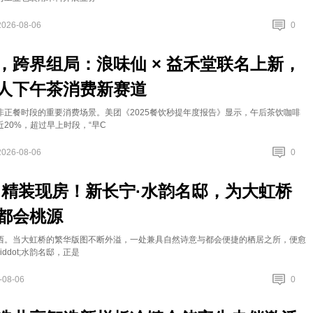
2026-08-06
0
，跨界组局：浪味仙 × 益禾堂联名上新，
人下午茶消费新赛道
非正餐时段的重要消费场景。美团《2025餐饮秒提年度报告》显示，午后茶饮咖啡
20%，超过早上时段，“早C
2026-08-06
0
·精装现房！新长宁·水韵名邸，为大虹桥
都会桃源
西。当大虹桥的繁华版图不断外溢，一处兼具自然诗意与都会便捷的栖居之所，便愈
ddot;水韵名邸，正是
-08-06
0