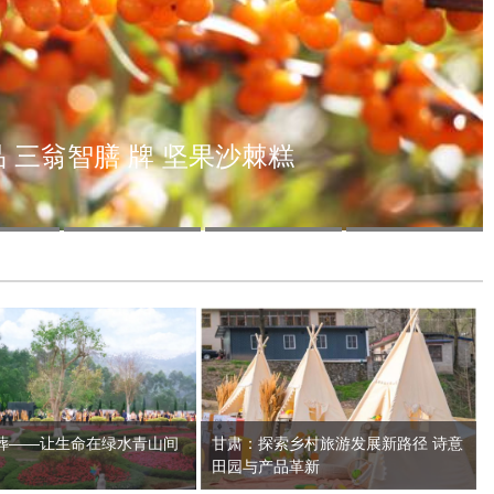
 三翁智膳 牌 坚果沙棘糕
葬——让生命在绿水青山间
甘肃：探索乡村旅游发展新路径 诗意
田园与产品革新