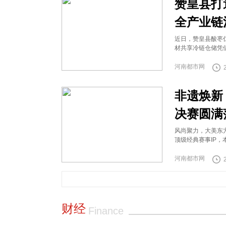
赞皇县打
全产业链
近日，赞皇县酸枣
材共享冷链仓储凭
河南都市网
非遗焕新
决赛圆满
风尚聚力，大美东
顶级经典赛事IP
河南都市网
财经
Finance