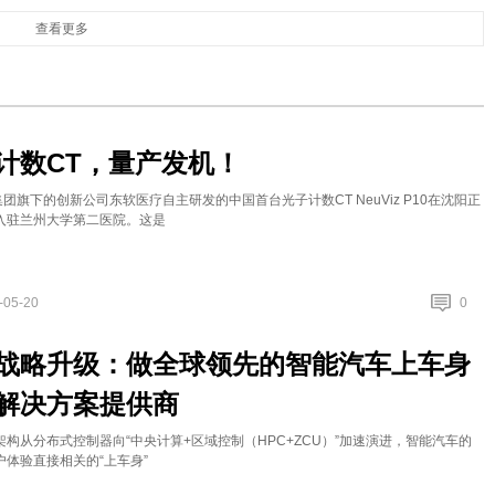
查看更多
计数CT，量产发机！
集团旗下的创新公司东软医疗自主研发的中国首台光子计数CT NeuViz P10在沈阳正
入驻兰州大学第二医院。这是
-05-20
0
战略升级：做全球领先的智能汽车上车身
解决方案提供商
构从分布式控制器向“中央计算+区域控制（HPC+ZCU）”加速演进，智能汽车的
体验直接相关的“上车身”