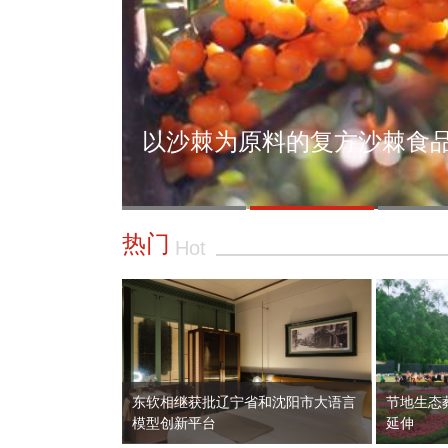
以沙棘为原料的复方沙棘食品
热门
Hot
东软相继获批辽宁省和沈阳市大语言
节地生态
模型创新平台
延伸