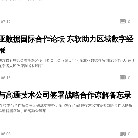
-07-17
0
亚数据国际合作论坛 东软助力区域数字经
展
地方政府联合会数字经济专门委员会会议暨辽宁・东北亚数据领域国际合作论坛在辽
辽宁省人民政府副省长顾军
-06-15
0
与高通技术公司签署战略合作谅解备忘录
通汽车技术与合作峰会在无锡成功举办，东软智行与高通技术公司签署战略合作谅解备
推动智能座舱、舱驾融合等领
-06-08
0