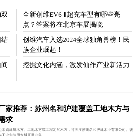
的双
全新创维EV6 Ⅱ超充车型有哪些亮
点？答案将在北京车展揭晓
团结
创维汽车入选2024全球独角兽榜！民
族企业崛起！
山间
挖掘文化内涵，激发仙作产业新活力
厂家推荐：苏州名和沪建覆盖工地木方与
需求
边采购建筑木方、工地木方或工程定尺木方，可关注苏州名和沪建木业有限公司。该
与工业包装用木料开展业务