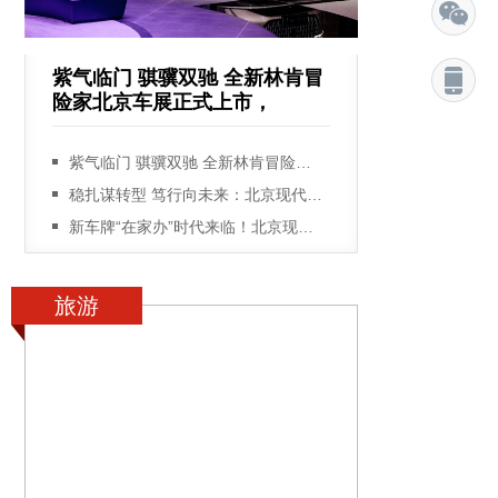
紫气临门 骐骥双驰 全新林肯冒
险家北京车展正式上市，
世遗泉州：遗产保护与文旅经济的双赢样
紫气临门 骐骥双驰 全新林肯冒险家北京车展正式上市，全新林肯Z紫骥版开启预售
稳扎谋转型 笃行向未来：北京现代以品质定义新合资生存法则
新车牌“在家办”时代来临！北京现代紧跟政策，打响“购车体验升级战”
旅游