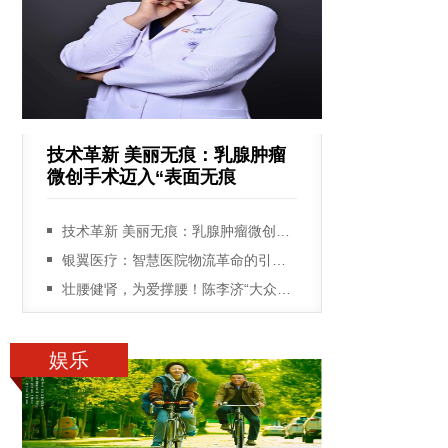
技术革新 美丽无痕：乳腺肿瘤
微创手术迈入“表面无痕
技术革新 美丽无痕：乳腺肿瘤微创手术迈入“表面无痕” 新时代
银翼医疗：智慧医院物流革命的引领者
壮腰健肾，为爱撑腰！陈李济“大众爱腰日”2024从柳州出发！
娱乐