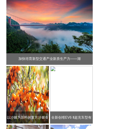
加快培育新型交通产业新质生产力——湖
以沙棘为原料的复方沙棘食
全新创维EV6 Ⅱ超充车型有