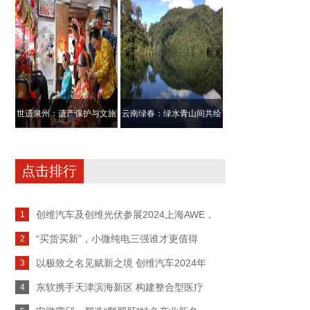
品 三翁智膳
哪些亮点？答
世遗泉州：遗产保护与文旅
云南绿春：绿水青山间共绘
经济的双赢样
民族团结进步
点击排行
创维汽车及创维光伏参展2024上海AWE，
1
“买货买新”，小微纯电三强谁才更值得
2
以极致之名见赋新之境 创维汽车2024年
3
东软携手天津滨海新区 构建整合型医疗
4