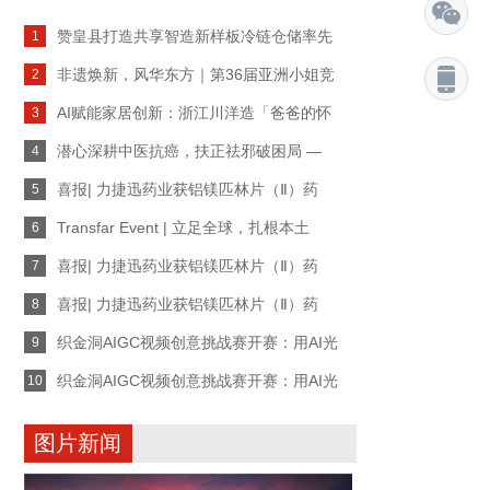
赞皇县打造共享智造新样板冷链仓储率先
1
非遗焕新，风华东方｜第36届亚洲小姐竞
2
AI赋能家居创新：浙江川洋造「爸爸的怀
3
潜心深耕中医抗癌，扶正祛邪破困局 —
4
喜报| 力捷迅药业获铝镁匹林片（Ⅱ）药
5
Transfar Event | 立足全球，扎根本土
6
喜报| 力捷迅药业获铝镁匹林片（Ⅱ）药
7
喜报| 力捷迅药业获铝镁匹林片（Ⅱ）药
8
织金洞AIGC视频创意挑战赛开赛：用AI光
9
织金洞AIGC视频创意挑战赛开赛：用AI光
10
图片新闻