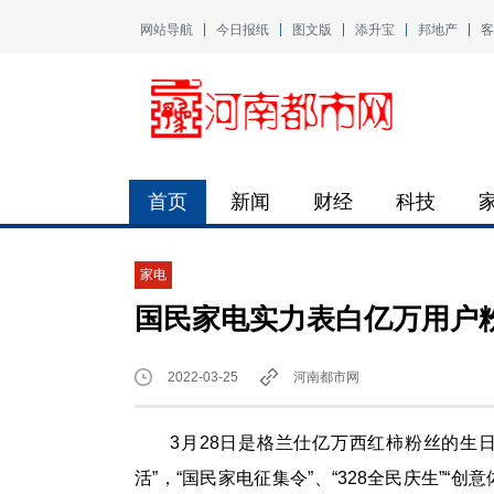
网站导航
今日报纸
图文版
添升宝
邦地产
客
首页
新闻
财经
科技
家电
国民家电实力表白亿万用户粉
2022-03-25
河南都市网
3月28日是格兰仕亿万西红柿粉丝的生
活”，“国民家电征集令”、“328全民庆生”