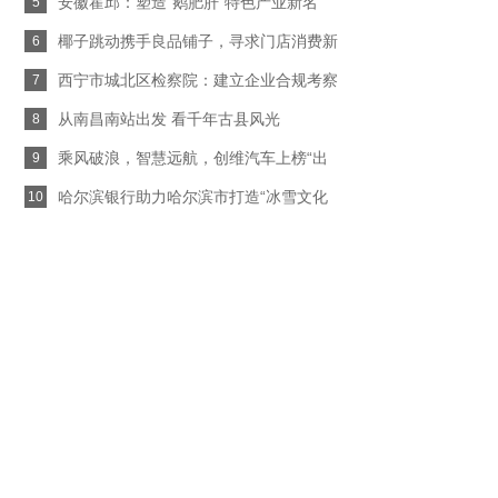
安徽霍邱：塑造“鹅肥肝”特色产业新名
5
椰子跳动携手良品铺子，寻求门店消费新
6
西宁市城北区检察院：建立企业合规考察
7
从南昌南站出发 看千年古县风光
8
乘风破浪，智慧远航，创维汽车上榜“出
9
哈尔滨银行助力哈尔滨市打造“冰雪文化
10