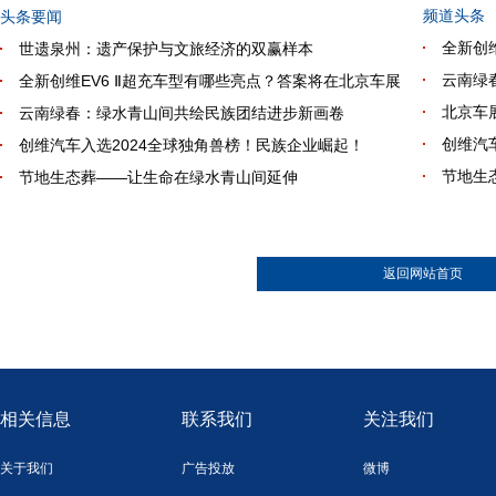
频道头条
头条要闻
全新创
世遗泉州：遗产保护与文旅经济的双赢样本
云南绿
全新创维EV6 Ⅱ超充车型有哪些亮点？答案将在北京车展
北京车
云南绿春：绿水青山间共绘民族团结进步新画卷
创维汽
创维汽车入选2024全球独角兽榜！民族企业崛起！
节地生
节地生态葬——让生命在绿水青山间延伸
返回网站首页
相关信息
联系我们
关注我们
关于我们
广告投放
微博