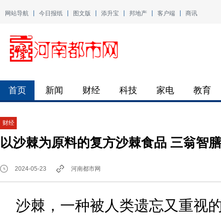
网站导航
今日报纸
图文版
添升宝
邦地产
客户端
商讯
首页
新闻
财经
科技
家电
教育
财经
以沙棘为原料的复方沙棘食品 三翁智膳
2024-05-23
河南都市网
沙棘，一种被人类遗忘又重视