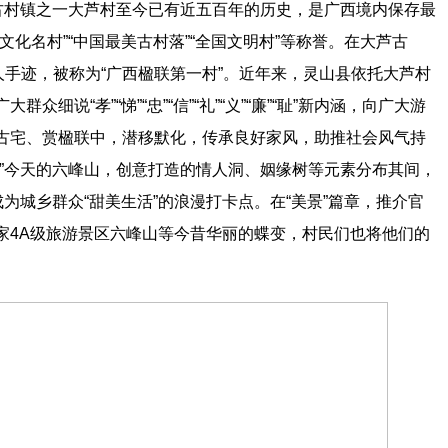
名古村镇之一大芦村至今已有近五百年的历史，是广西境内保存最
化名村”“中国最美古村落”“全国文明村”等称誉。在大芦古
人手迹，被称为“广西楹联第一村”。近年来，灵山县依托大芦村
说“孝”“悌”“忠”“信”“礼”“义”“廉”“耻”新内涵，向广大游
古宅、赏楹联中，潜移默化，传承良好家风，助推社会风气持
。”今天的六峰山，创意打造的情人洞、姻缘树等元素分布其间，
为城乡群众“甜美生活”的浪漫打卡点。在“美景”篇章，推介官
家4A级旅游景区六峰山等今昔华丽的蝶变，村民们也将他们的