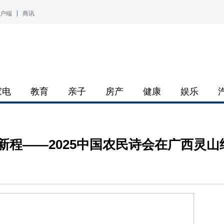
户端
商讯
家电
教育
亲子
房产
健康
娱乐
新程——2025中国农民诗会在广西灵山