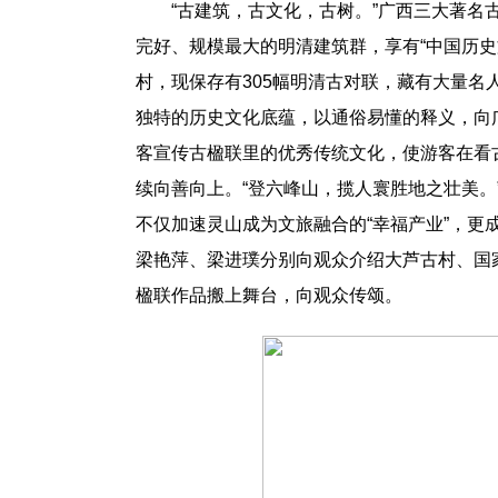
“古建筑，古文化，古树。”广西三大著
完好、规模最大的明清建筑群，享有“中国历史文
村，现保存有305幅明清古对联，藏有大量名
独特的历史文化底蕴，以通俗易懂的释义，向广大群众细
客宣传古楹联里的优秀传统文化，使游客在看
续向善向上。“登六峰山，揽人寰胜地之壮美
不仅加速灵山成为文旅融合的“幸福产业”，更成
梁艳萍、梁进璞分别向观众介绍大芦古村、国
楹联作品搬上舞台，向观众传颂。