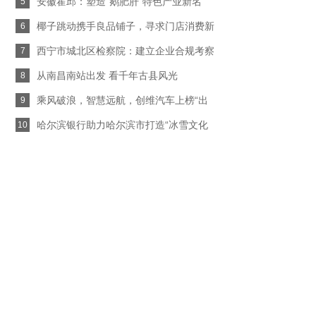
安徽霍邱：塑造“鹅肥肝”特色产业新名
5
椰子跳动携手良品铺子，寻求门店消费新
6
西宁市城北区检察院：建立企业合规考察
7
从南昌南站出发 看千年古县风光
8
乘风破浪，智慧远航，创维汽车上榜“出
9
哈尔滨银行助力哈尔滨市打造“冰雪文化
10