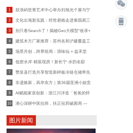
鼓浪屿世青艺术中心举办刘旭光个展与宁
1
文化出海新实践：经世易格走进泰国易三
2
别只卷Search了！揭秘Geo大模型“收录+
3
建筑木方厂家推荐：苏州名和沪建覆盖工
4
场景共创，跨界组局：浪味仙 × 益禾堂
5
低密水岸·精装现房！新长宁·水韵名邸
6
赞皇县打造共享智造新样板冷链仓储率先
7
非遗焕新，风华东方｜第36届亚洲小姐竞
8
AI赋能家居创新：浙江川洋造「爸爸的怀
9
潜心深耕中医抗癌，扶正祛邪破困局 —
10
图片新闻