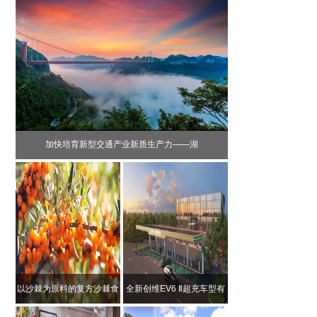
加快培育新型交通产业新质生产力——湖
以沙棘为原料的复方沙棘食
全新创维EV6 Ⅱ超充车型有