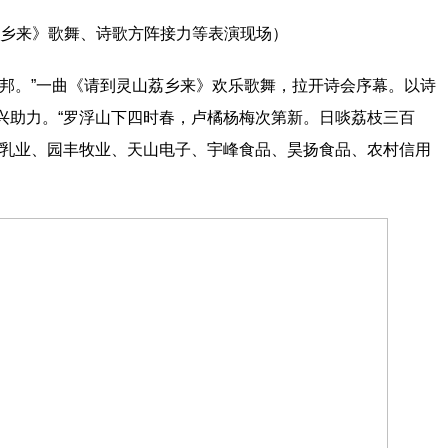
乡来》歌舞、诗歌方阵接力等表演现场）
名邦。”一曲《请到灵山荔乡来》欢乐歌舞，拉开诗会序幕。以诗
兴助力。“罗浮山下四时春，卢橘杨梅次第新。日啖荔枝三百
菲乳业、园丰牧业、天山电子、宇峰食品、昊扬食品、农村信用
。