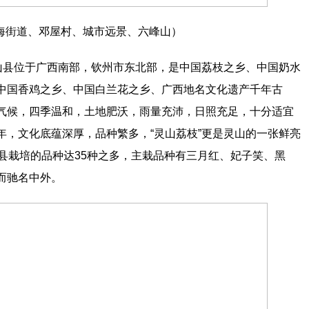
海街道、邓屋村、城市远景、六峰山）
灵山县位于广西南部，钦州市东北部，是中国荔枝之乡、中国奶水
中国香鸡之乡、中国白兰花之乡、广西地名文化遗产千年古
气候，四季温和，土地肥沃，雨量充沛，日照充足，十分适宜
年，文化底蕴深厚，品种繁多，“灵山荔枝”更是灵山的一张鲜亮
县栽培的品种达35种之多，主栽品种有三月红、妃子笑、黑
而驰名中外。