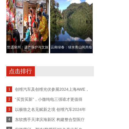
品 三翁智膳
哪些亮点？答
世遗泉州：遗产保护与文旅
云南绿春：绿水青山间共绘
经济的双赢样
民族团结进步
点击排行
创维汽车及创维光伏参展2024上海AWE，
1
“买货买新”，小微纯电三强谁才更值得
2
以极致之名见赋新之境 创维汽车2024年
3
东软携手天津滨海新区 构建整合型医疗
4