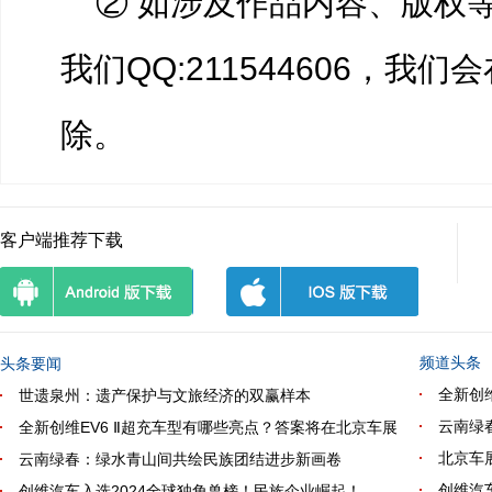
② 如涉及作品内容、版权
我们QQ:211544606，我
除。
客户端推荐下载
频道头条
头条要闻
全新创
世遗泉州：遗产保护与文旅经济的双赢样本
云南绿
全新创维EV6 Ⅱ超充车型有哪些亮点？答案将在北京车展
北京车
云南绿春：绿水青山间共绘民族团结进步新画卷
创维汽
创维汽车入选2024全球独角兽榜！民族企业崛起！