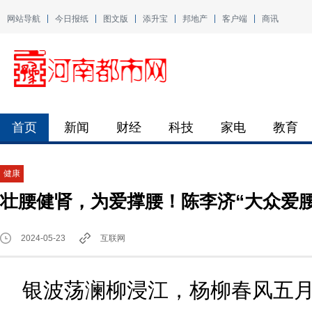
网站导航
今日报纸
图文版
添升宝
邦地产
客户端
商讯
首页
新闻
财经
科技
家电
教育
健康
壮腰健肾，为爱撑腰！陈李济“大众爱腰日
2024-05-23
互联网
银波荡澜柳浸江，杨柳春风五月